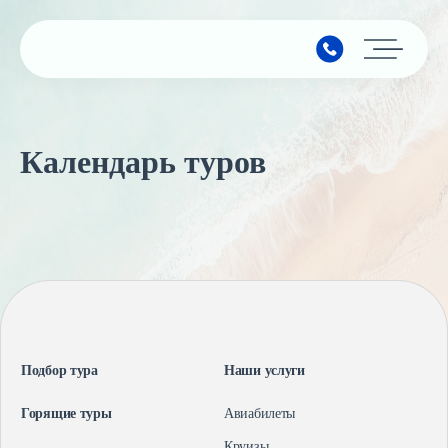
Главная
Календарь туров
Подбор тура
Горящие туры
Календарь туров
Страны
Минимальные цены
Подбор тура
Наши услуги
Наши услуги
Авиабилеты
Горящие туры
Авиабилеты
О компании
Круизы
Круизы