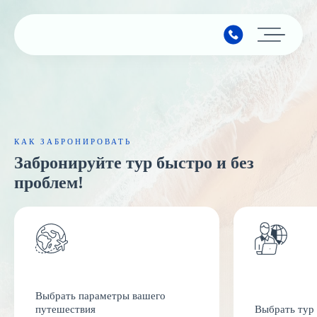
Главная
Подбор тура
Горящие туры
КАК ЗАБРОНИРОВАТЬ
Забронируйте тур быстро и без
Календарь туров
проблем!
Страны
Минимальные цены
Наши услуги
Авиабилеты
Выбрать параметры вашего
путешествия
Выбрать тур
О компании
Круизы